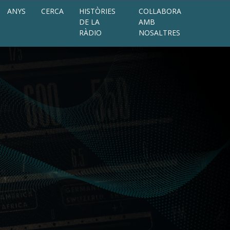
ANYS
CERCA
HISTÒRIES
COL·LABORA
DE LA
AMB
RÀDIO
NOSALTRES