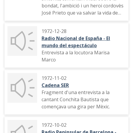
bondat, l'ambició i un heroi cordovès
José Prieto que va salvar la vida de
diverses persones quan un autobús
va caure al riu Cordones
1972-12-28
Radio Nacional de España - El
mundo del espectáculo
Entrevista a la locutora Marisa
Marco
1972-11-02
Cadena SER
Fragment d'una entrevista a la
cantant Conchita Bautista que
començava una gira per Mèxic.
1972-10-02
Radio Peninsular de Barcelona -