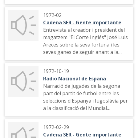
president de la Plaza de Las Ventas,
Antonio Pangua
1972-02
Cadena SER - Gente importante
Entrevista al creador i president del
magatzem "El Corte Inglés" José Luis
Areces sobre la seva fortuna i les
seves ganes de seguir anant a la
feina
1972-10-19
Radio Nacional de España
Narració de jugades de la segona
part del partit de futbol entre les
seleccions d'Espanya i Iugoslàvia per
a la classificació del Mundial
d'Alemanya Federal de 1974 (El partit
va acabar amb un empat 2-2)
1972-02-29
Cadena SER - Gente importante