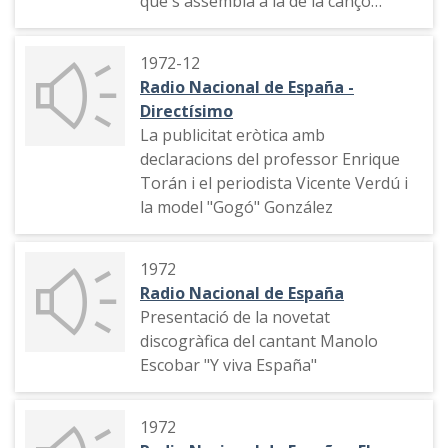
que s'assembla a la de la cançó
"Yelllow submarine" de The Beatles
1972-12
Radio Nacional de España -
Directísimo
La publicitat eròtica amb
declaracions del professor Enrique
Torán i el periodista Vicente Verdú i
la model "Gogó" González
1972
Radio Nacional de España
Presentació de la novetat
discogràfica del cantant Manolo
Escobar "Y viva España"
1972