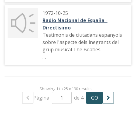
1972-10-25
Radio Nacional de España -
Directísimo
Testimonis de ciutadans espanyols
sobre l'aspecte dels inegrants del
grup musical The Beatles.
Opinions del director d'orquestra
Odón Alonso, el compositor
Fernando Arbex i el crític musical
Fernando Pérez de Arteaga sobre
Showing 1 to 25 of 90 results
The Beatles
Pàgina
de 4