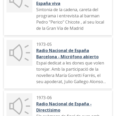
España viva
Sintonia de la cadena, careta del
programa i entrevista al barman
Pedro "Perico" Chicote , al seu local
de la Gran Vía de Madrid
1973-05
Radio Nacional de España
Barcelona - Micrófono abierto
Espai dedicat a les dones que volen
torejar. Amb la participació de la
novellera María Goretti Farrés, el
seu apoderat, Julio Gallego Alonso
(crític taurí de RNE) i el locutor José
María Tavera, aficionat a les curses
1973-06
de braus. Indicatiu del programa
Radio Nacional de España -
Directísimo