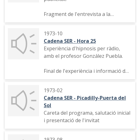
Fragment de l'entrevista a la
duquesa d'Alba, Cayetana Fitz-James
Stuart .
1973-10
Cadena SER - Hora 25
Experiència d'hipnosis per ràdio,
amb el profesor González Puebla.
Final de l'experiència i informació des
dels estudis de Madrid i Sevilla de
com ha anat l'experiència hipnòtica
1973-02
per ràdio.
Cadena SER - Picadilly-Puerta del
Sol
Informació des de Radio Bilbao.
Careta del programa, salutació inicial
i presentació de l'invitat
1973-08