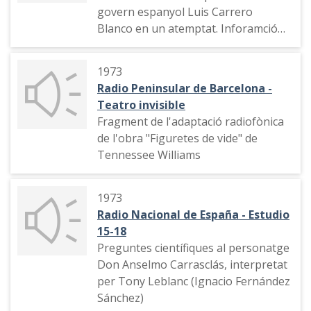
govern espanyol Luis Carrero
Blanco en un atemptat. Inforamció
del fet, perfil biogràfic de l'almirall,
discurs quan va prendre possessió
1973
de la presidència del govern,
Radio Peninsular de Barcelona -
declaració del ministre d'Informació i
Teatro invisible
Turisme, informació dels fets
Fragment de l'adaptació radiofònica
succeïts al matí, últimes notícies,
de l'obra "Figuretes de vide" de
informació que s'ha tractat d'un
Tennessee Williams
atemptat, resum de la premsa de la
tarda, cerimònies religioses,
reaccions internacionals, missatge
1973
del president del govern Torcuato
Radio Nacional de España - Estudio
Fernández Miranda, resum de
15-18
premsa, ampliació de la informació
Preguntes científiques al personatge
del succeït
Don Anselmo Carrasclás, interpretat
per Tony Leblanc (Ignacio Fernández
Sánchez)