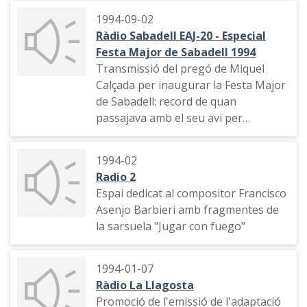
1994-09-02
Ràdio Sabadell EAJ-20 - Especial
Festa Major de Sabadell 1994
Transmissió del pregó de Miquel
Calçada per inaugurar la Festa Major
de Sabadell: record de quan
passajava amb el seu avi per
Sabadell, esment a alguns dels actes
de la festa. Traca pirotècnica d'inici
1994-02
de festa.Indicatiu de la ràdio,
Radio 2
publicitat. Represa de la transmissió.
Espai dedicat al compositor Francisco
Publicitat, indicatiu amb la
Asenjo Barbieri amb fragmentes de
freqüència de l'emissora. Paròdia de
la sarsuela "Jugar con fuego"
la Trinca d'un pregó de festa major.
Publicitat. Connexió amb la Plaça
Sant Roc per explicar l'ambient que
1994-01-07
s'hi viu. Tema musical, comiat i
Ràdio La Llagosta
indiactiu de la ràdio amb la
Promoció de l'emissió de l'adaptació