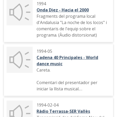
Cant delquart gol del Barça fet per
1994
Romario.
Onda Diez - Hacia el 2000
Fragments del programa local
Final del partit i entrevista al jugador
d'Andalusia "La noche de los locos" i
del Futbol Club Barcelona Johan
comentaris de l'equip sobre el
Cruyff.
programa. (Àudio distorsionat)
1994-05
Cadena 40 Principales - World
dance music
Careta.
Comentari del presentador per
iniciar la llista musical.
Comentari sobre el tema musical que
1994-02-04
ocupa el número 20. Festa de finals
Ràdio Terrassa-SER Vallès
de maig. Presentació de més temes