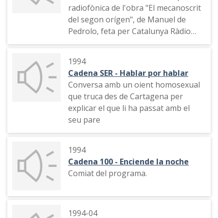
freqüència
radiofònica de l'obra "El mecanoscrit
del segon orígen", de Manuel de
Pedrolo, feta per Catalunya Ràdio
(que la va emetre l'any 1985)
1994
Cadena SER - Hablar por hablar
Conversa amb un oient homosexual
que truca des de Cartagena per
explicar el que li ha passat amb el
seu pare
1994
Cadena 100 - Enciende la noche
Comiat del programa.
1994-04