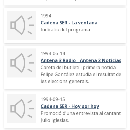
GAL, pregunta del dia, entrevista el
vicepresident del govern espanyol,
1994
Narcís Serra, per parlar dels Grupos
Cadena SER - La ventana
Antiterroristas de Liberación (GAL).
Indicatiu del programa
La tertúlia d'actualitat, amb Pilar
Rahola i Jordi Barbeta.
Publicitat, indicatiu de la ràdio,
1994-06-14
informació esportiva, amb
Antena 3 Radio - Antena 3 Noticias
declaracions de Nicolau Casals
Careta del butlletí i primera notícia:
directiu del Futbol Club Barcelona.
Felipe González estudia el resultat de
Presentació de la tertúlia, amb
les eleccions generals.
comentaris sobre la marxa del
presentador, el temps, publicitat,
1994-09-15
inici de la tertúlia sobre la corrupció
Cadena SER - Hoy por hoy
política.
Promoció d'una entrevista al cantant
Julio Iglesias.