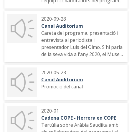
l'equip i col·laboradors del programa
que estan a les seves cases, degut al
confinament, tret d'un parell de
2020-09-28
persones que estan als estudis de la
Canal Auditorium
Diagonal.
Careta del programa, presentació i
entrevista al periodista i
presentador Luis del Olmo. S'hi parla
de la seva vida a l'any 2020, el Museu
de la Ràdio que té a Rode de Berà,
l'evolució de la ràdio, el programa
2020-05-23
"Protagonistas"
Canal Auditorium
Promoció del canal
2020-01
Cadena COPE - Herrera en COPE
Tertúlia sobre Aràbia Saudíita amb