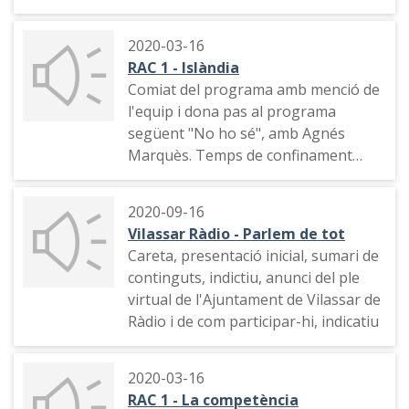
Hora, presentació, objectiu del
programa, hora, contacte amb
2020-03-16
Albert Om que està a casa seva
RAC 1 - Islàndia
Comiat del programa amb menció de
l'equip i dona pas al programa
següent "No ho sé", amb Agnés
Marquès. Temps de confinament
degut a la pandèmia de la COVID 19.
Agnès Marquès comenta que està a
2020-09-16
casa amb malestar
Vilassar Ràdio - Parlem de tot
Careta, presentació inicial, sumari de
continguts, indictiu, anunci del ple
virtual de l'Ajuntament de Vilassar de
Ràdio i de com participar-hi, indicatiu
2020-03-16
RAC 1 - La competència