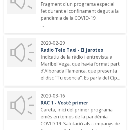
Fragment d'un programa especial
fet durant el confinament degut a la
pandèmia de la COVID-19.
Careta del programa, diàleg inicial de
l'equip del programa fet des de les
2020-02-29
cases dels presentador.
Radio Tele Taxi - El jaroteo
Indicatiu de la ràdio i entrevista a
Maribel Vega, que havia format part
d'Alborada Flamenca, que presenta
el disc "Tu esencia". Es parla del Cipri
(Cipriano Vega ), pare de Maribel i
locutor de Radio Tele Taxi
2020-03-16
RAC 1 - Vostè primer
Careta, inici del primer programa
emès en temps de la pandèmia
COVID 19. Salutació als companys de