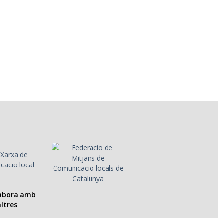
labora amb
ltres