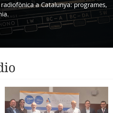
 radiofònica a Catalunya: programes,
nia.
dio