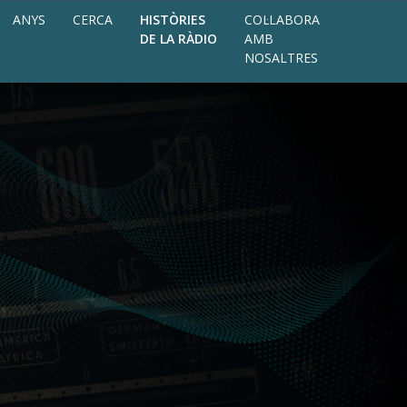
ANYS
CERCA
HISTÒRIES
COL·LABORA
DE LA RÀDIO
AMB
NOSALTRES