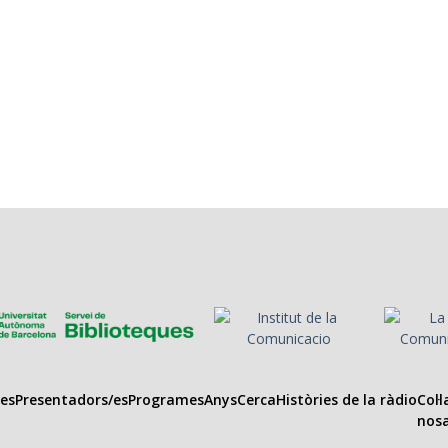
es
Presentadors/es
Programes
Anys
Cerca
Històries de la ràdio
Col·
nosa