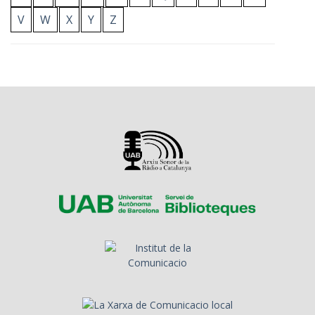
V
W
X
Y
Z