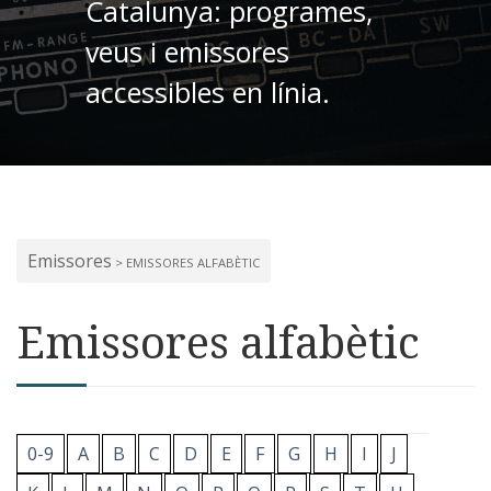
Catalunya: programes,
veus i emissores
accessibles en línia.
Emissores
> EMISSORES ALFABÈTIC
Emissores alfabètic
0-9
A
B
C
D
E
F
G
H
I
J