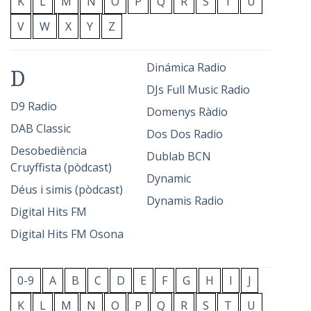
K
L
M
N
O
P
Q
R
S
T
U
V
W
X
Y
Z
Dinámica Radio
D
DJs Full Music Radio
D9 Radio
Domenys Ràdio
DAB Classic
Dos Dos Radio
Desobediència
Dublab BCN
Cruyffista (pòdcast)
Dynamic
Déus i simis (pòdcast)
Dynamis Radio
Digital Hits FM
Digital Hits FM Osona
0-9
A
B
C
D
E
F
G
H
I
J
K
L
M
N
O
P
Q
R
S
T
U