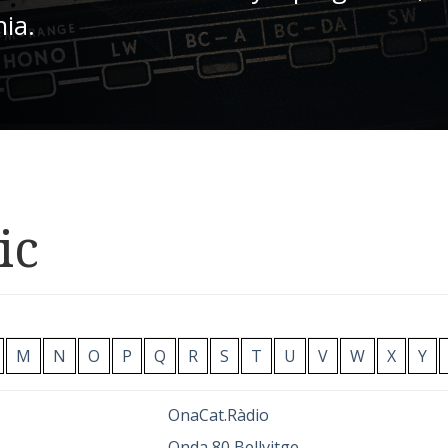
nia.
ic
M
N
O
P
Q
R
S
T
U
V
W
X
Y
OnaCat.Ràdio
Onda 80 Bellvitge