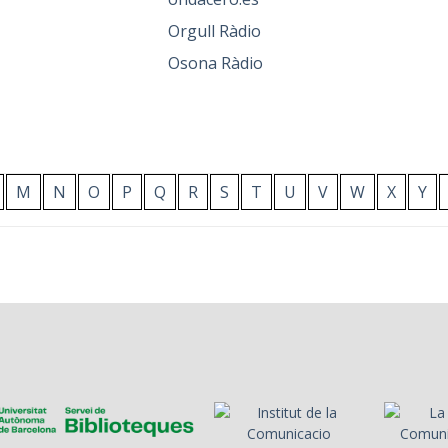
Orgull Ràdio
Osona Ràdio
M
N
O
P
Q
R
S
T
U
V
W
X
Y