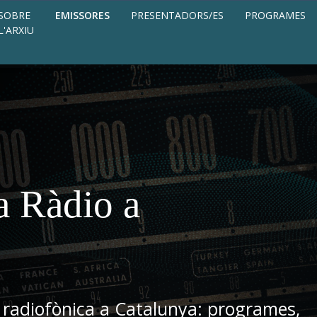
SOBRE
EMISSORES
PRESENTADORS/ES
PROGRAMES
L'ARXIU
a Ràdio a
 radiofònica a Catalunya: programes,