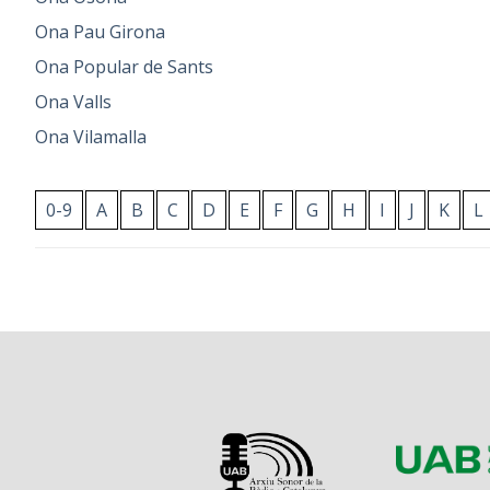
Ona Pau Girona
Ona Popular de Sants
Ona Valls
Ona Vilamalla
0-9
A
B
C
D
E
F
G
H
I
J
K
L