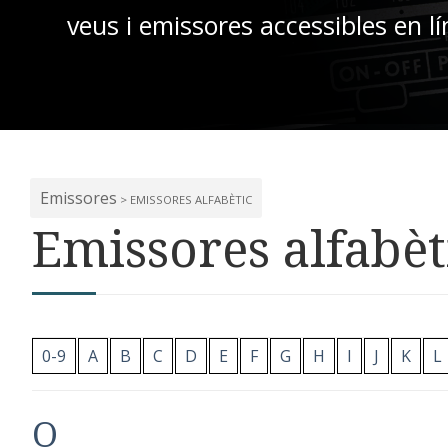
veus i emissores accessibles en lí
Emissores
> EMISSORES ALFABÈTIC
Emissores alfabèt
0-9
A
B
C
D
E
F
G
H
I
J
K
L
O