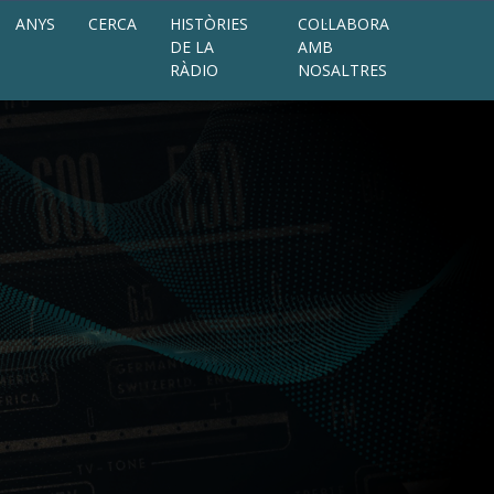
ANYS
CERCA
HISTÒRIES
COL·LABORA
DE LA
AMB
RÀDIO
NOSALTRES