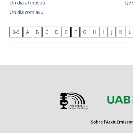
Un dia al museu
Un
Un dia com avui
0-9
A
B
C
D
E
F
G
H
I
J
K
L
Sobre l'Arxiu
Emissor