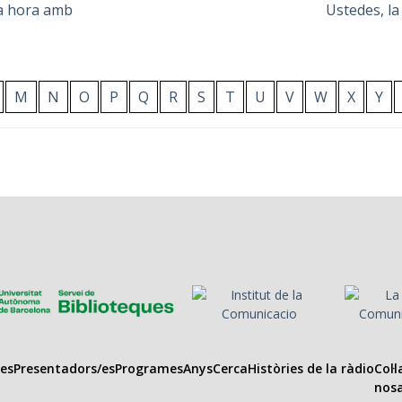
a hora amb
Ustedes, la
M
N
O
P
Q
R
S
T
U
V
W
X
Y
es
Presentadors/es
Programes
Anys
Cerca
Històries de la ràdio
Col·
nosa