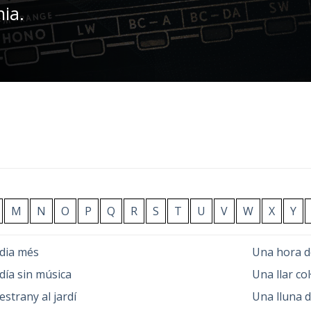
nia.
M
N
O
P
Q
R
S
T
U
V
W
X
Y
dia més
Una hora d
día sin música
Una llar col
estrany al jardí
Una lluna d