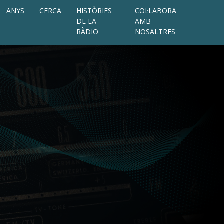
ANYS
CERCA
HISTÒRIES
COL·LABORA
DE LA
AMB
RÀDIO
NOSALTRES