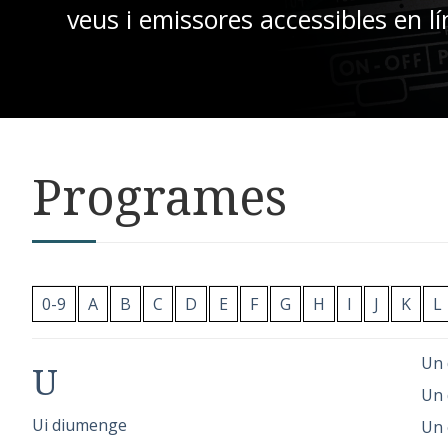
veus i emissores accessibles en lí
Programes
0-9
A
B
C
D
E
F
G
H
I
J
K
L
Un 
U
Un 
Ui diumenge
Un 