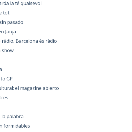
rda la té qualsevol
e tot
sin pasado
n Jauja
 ràdio, Barcelona és ràdio
n show
s
a
to GP
ltural: el magazine abierto
tres
 la palabra
n formidables