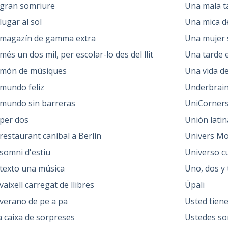
gran somriure
Una mala ta
lugar al sol
Una mica d
magazín de gamma extra
Una mujer 
més un dos mil, per escolar-lo des del llit
Una tarde e
món de músiques
Una vida de
mundo feliz
Underbrai
mundo sin barreras
UniCorner
per dos
Unión latin
restaurant caníbal a Berlín
Univers Mo
somni d'estiu
Universo cu
texto una música
Uno, dos y 
vaixell carregat de llibres
Úpali
verano de pe a pa
Usted tiene
 caixa de sorpreses
Ustedes so