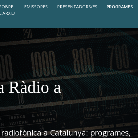
SOBRE
EMISSORES
PRESENTADORS/ES
PROGRAMES
L'ARXIU
a Ràdio a
 radiofònica a Catalunya: programes,