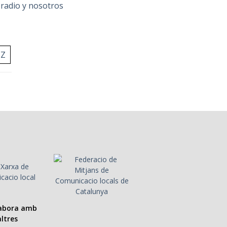
 radio y nosotros
Z
labora amb
ltres