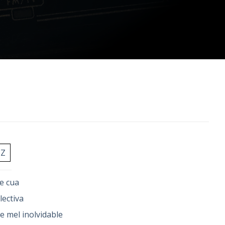
Z
e cua
·lectiva
e mel inolvidable