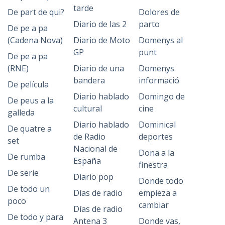
tarde
De part de qui?
Dolores de
Diario de las 2
parto
De pe a pa
(Cadena Nova)
Diario de Moto
Domenys al
GP
punt
De pe a pa
(RNE)
Diario de una
Domenys
bandera
informació
De película
Diario hablado
Domingo de
De peus a la
cultural
cine
galleda
Diario hablado
Dominical
De quatre a
de Radio
deportes
set
Nacional de
Dona a la
De rumba
España
finestra
De serie
Diario pop
Donde todo
De todo un
Días de radio
empieza a
poco
cambiar
Días de radio
De todo y para
Antena 3
Donde vas,