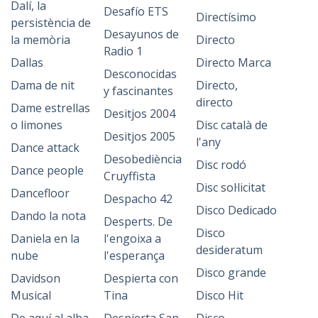
Dalí, la
Desafío ETS
Directísimo
persistència de
Desayunos de
la memòria
Directo
Radio 1
Dallas
Directo Marca
Desconocidas
Dama de nit
Directo,
y fascinantes
directo
Dame estrellas
Desitjos 2004
o limones
Disc català de
Desitjos 2005
l'any
Dance attack
Desobediència
Disc rodó
Dance people
Cruyffista
Disc sol·licitat
Dancefloor
Despacho 42
Disco Dedicado
Dando la nota
Desperts. De
Disco
Daniela en la
l'engoixa a
desideratum
nube
l'esperança
Disco grande
Davidson
Despierta con
Musical
Tina
Disco Hit