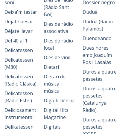
Dies de ràdio
soni
Dossier negro
(Ràdio Sant
Deixa'm tastar
Duduà
Boi)
Déjate besar
Duduà (Ràdio
Dies de ràdio
Palamós)
Déjate llevar
associativa
Duendeando
Del 40 al 1
Dies de ràdio
local
Dues hores
Delicatessen
amb Joaquím
Dies de vinil
Delicatessen
Ros i Lasalas
(M80)
Dietari
Duros a quatre
Delicatessen
Dietari de
pessetes
(Radio Clásica)
música i
Duros a quatre
músics
Delicatessen
pessetes
(Ràdio Estel)
Diga-li ciència
(Catalunya
Deliciosament
Digital Hits
Ràdio)
instrumental
Magazine
Duros a quatre
Delikatessen
Digitals
pessetes