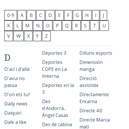
0-9
A
B
C
D
E
F
G
H
I
J
K
L
M
N
O
P
Q
R
S
T
U
V
W
X
Y
Z
Deportes 3
Dilluns esports
D
Deportes
Dimensión
D'ací i d'allà
COPE en La
manga
linterna
D'avui no
Direcció
passa
Deportes en la
assistida
3
D'on ets tu?
Directamente
Des
Encarna
Daily news
d'Andorra...
Directe 4.0
Daiquiri
Àngel Casas
Directe Marca
Dale a like
Des de cabina
matí