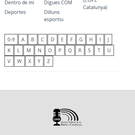
(COPE
Dentro de mi
Digues COM
Catalunya)
Deportes
Dilluns
esportiu
0-9
A
B
C
D
E
F
G
H
I
J
K
L
M
N
O
P
Q
R
S
T
U
V
W
X
Y
Z