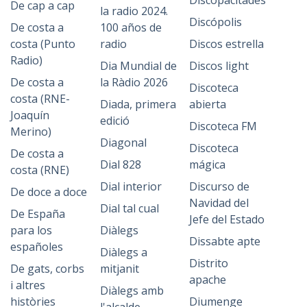
Discopacitades
De cap a cap
la radio 2024.
Discópolis
De costa a
100 años de
costa (Punto
radio
Discos estrella
Radio)
Dia Mundial de
Discos light
De costa a
la Ràdio 2026
Discoteca
costa (RNE-
Diada, primera
abierta
Joaquín
edició
Discoteca FM
Merino)
Diagonal
Discoteca
De costa a
Dial 828
mágica
costa (RNE)
Dial interior
Discurso de
De doce a doce
Navidad del
Dial tal cual
De España
Jefe del Estado
para los
Diàlegs
Dissabte apte
españoles
Diàlegs a
Distrito
De gats, corbs
mitjanit
apache
i altres
Diàlegs amb
històries
Diumenge