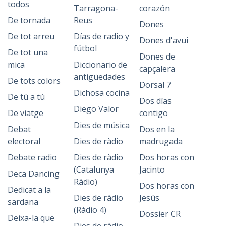
todos
Tarragona-
corazón
De tornada
Reus
Dones
De tot arreu
Días de radio y
Dones d'avui
fútbol
De tot una
Dones de
mica
Diccionario de
capçalera
antigüedades
De tots colors
Dorsal 7
Dichosa cocina
De tú a tú
Dos días
Diego Valor
De viatge
contigo
Dies de música
Debat
Dos en la
electoral
Dies de ràdio
madrugada
Debate radio
Dies de ràdio
Dos horas con
(Catalunya
Jacinto
Deca Dancing
Ràdio)
Dos horas con
Dedicat a la
Dies de ràdio
Jesús
sardana
(Ràdio 4)
Dossier CR
Deixa-la que