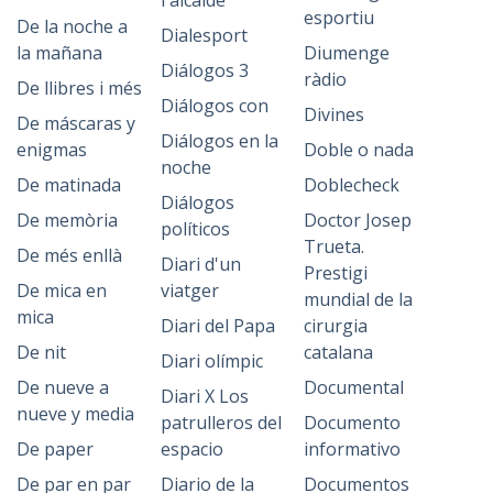
l'alcalde
esportiu
De la noche a
Dialesport
la mañana
Diumenge
Diálogos 3
ràdio
De llibres i més
Diálogos con
Divines
De máscaras y
Diálogos en la
enigmas
Doble o nada
noche
De matinada
Doblecheck
Diálogos
De memòria
Doctor Josep
políticos
Trueta.
De més enllà
Diari d'un
Prestigi
De mica en
viatger
mundial de la
mica
Diari del Papa
cirurgia
De nit
catalana
Diari olímpic
De nueve a
Documental
Diari X Los
nueve y media
patrulleros del
Documento
De paper
espacio
informativo
De par en par
Diario de la
Documentos