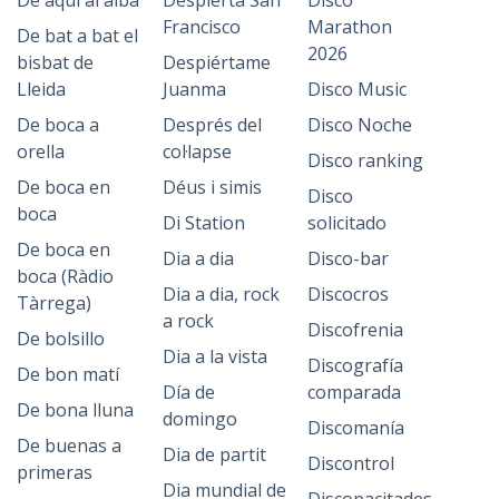
De aquí al alba
Despierta San
Disco
Francisco
Marathon
De bat a bat el
2026
bisbat de
Despiértame
Lleida
Juanma
Disco Music
De boca a
Després del
Disco Noche
orella
col·lapse
Disco ranking
De boca en
Déus i simis
Disco
boca
Di Station
solicitado
De boca en
Dia a dia
Disco-bar
boca (Ràdio
Dia a dia, rock
Discocros
Tàrrega)
a rock
Discofrenia
De bolsillo
Dia a la vista
Discografía
De bon matí
Día de
comparada
De bona lluna
domingo
Discomanía
De buenas a
Dia de partit
Discontrol
primeras
Dia mundial de