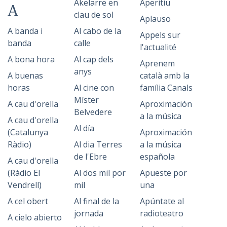
Akelarre en
Aperitiu
A
clau de sol
Aplauso
A banda i
Al cabo de la
Appels sur
banda
calle
l'actualité
A bona hora
Al cap dels
Aprenem
anys
A buenas
català amb la
horas
Al cine con
família Canals
Míster
A cau d'orella
Aproximación
Belvedere
a la música
A cau d'orella
Al día
(Catalunya
Aproximación
Ràdio)
Al dia Terres
a la música
de l'Ebre
española
A cau d'orella
(Ràdio El
Al dos mil por
Apueste por
Vendrell)
mil
una
A cel obert
Al final de la
Apúntate al
jornada
radioteatro
A cielo abierto