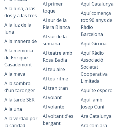
Al primer
Aquí Catalunya
A la luna, a las
toque
Aquí comença
dos y a las tres
Al sur de la
tot: 90 anys de
A la luz de la
Riera Blanca
Ràdio
luna
Barcelona
Al sur de la
A la manera de
semana
Aquí Girona
A la memoria
Al teatre amb
Aquí Ràdio
de Enrique
Rosa Badia
Associació
Casademont
Societat
Al teu aire
A la meva
Cooperativa
Al teu ritme
Limitada
A la sombra
Al tran tran
d'un taronger
Aquí te espero
Al volant
A la tarde SER
Aquí, amb
Al volante
Josep Cuní
A la una
Al voltant d'es
Ara Catalunya
A la verdad por
bergant
la caridad
Ara com ara