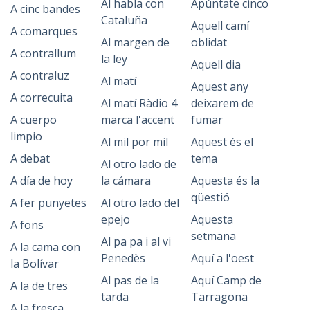
Al habla con
Apúntate cinco
A cinc bandes
Cataluña
Aquell camí
A comarques
Al margen de
oblidat
A contrallum
la ley
Aquell dia
A contraluz
Al matí
Aquest any
A correcuita
Al matí Ràdio 4
deixarem de
A cuerpo
marca l'accent
fumar
limpio
Al mil por mil
Aquest és el
A debat
tema
Al otro lado de
A día de hoy
la cámara
Aquesta és la
qüestió
A fer punyetes
Al otro lado del
epejo
Aquesta
A fons
setmana
Al pa pa i al vi
A la cama con
Penedès
Aquí a l'oest
la Bolívar
Al pas de la
Aquí Camp de
A la de tres
tarda
Tarragona
A la fresca