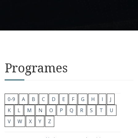
Programes
0-9
A
B
C
D
E
F
G
H
I
J
K
L
M
N
O
P
Q
R
S
T
U
V
W
X
Y
Z