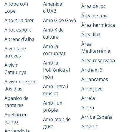
A tope con
Amanida
Àrea de joc
Lope
d'UAB
Àrea de text
A tort i a dret
Amb G de Gavà
Àrea hermètica
A tot esport
Amb K de
Àrea link
cultura
A trenc d'alba
Àrea
Amb la
A ver si te
Mediterrània
comunitat
atreves
Área reservada
Amb la
A vivir
Polifònica al
Arkham 3
Catalunya
món
Arrancamos
A vivir que son
Amb lletra i
dos días
Arrel jove
música
Abanico de
Arrela
Amb llum
cantares
Arreu
pròpia
Abellán en
Arriba España!
Amb molt de
punto
gust
Arsènic
Abriendo la