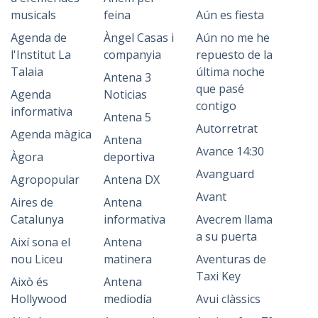
musicals
feina
Aún es fiesta
Agenda de
Àngel Casas i
Aún no me he
l'Institut La
companyia
repuesto de la
Talaia
última noche
Antena 3
que pasé
Agenda
Noticias
contigo
informativa
Antena 5
Autorretrat
Agenda màgica
Antena
Avance 14:30
Àgora
deportiva
Avanguard
Agropopular
Antena DX
Avant
Aires de
Antena
Catalunya
informativa
Avecrem llama
a su puerta
Així sona el
Antena
nou Liceu
matinera
Aventuras de
Taxi Key
Això és
Antena
Hollywood
mediodía
Avui clàssics