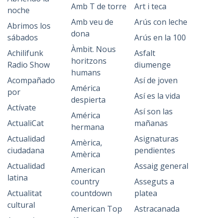
Amb T de torre
Art i teca
noche
Amb veu de
Arús con leche
Abrimos los
dona
sábados
Arús en la 100
Àmbit. Nous
Achilifunk
Asfalt
horitzons
Radio Show
diumenge
humans
Acompañado
Así de joven
América
por
Así es la vida
despierta
Actívate
Así son las
América
ActualiCat
mañanas
hermana
Actualidad
Asignaturas
Amèrica,
ciudadana
pendientes
Amèrica
Actualidad
Assaig general
American
latina
country
Asseguts a
Actualitat
countdown
platea
cultural
American Top
Astracanada