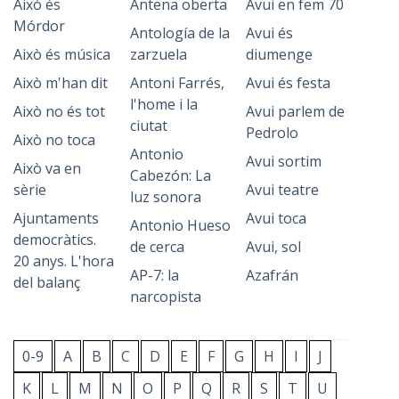
Això és
Antena oberta
Avui en fem 70
Mórdor
Antología de la
Avui és
Això és música
zarzuela
diumenge
Això m'han dit
Antoni Farrés,
Avui és festa
l'home i la
Això no és tot
Avui parlem de
ciutat
Pedrolo
Això no toca
Antonio
Avui sortim
Això va en
Cabezón: La
sèrie
Avui teatre
luz sonora
Ajuntaments
Avui toca
Antonio Hueso
democràtics.
de cerca
Avui, sol
20 anys. L'hora
AP-7: la
Azafrán
del balanç
narcopista
0-9
A
B
C
D
E
F
G
H
I
J
K
L
M
N
O
P
Q
R
S
T
U