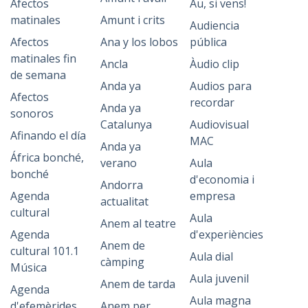
Afectos
Au, si vens!
matinales
Amunt i crits
Audiencia
Afectos
Ana y los lobos
pública
matinales fin
Ancla
Àudio clip
de semana
Anda ya
Audios para
Afectos
recordar
Anda ya
sonoros
Catalunya
Audiovisual
Afinando el día
MAC
Anda ya
África bonché,
verano
Aula
bonché
d'economia i
Andorra
Agenda
empresa
actualitat
cultural
Aula
Anem al teatre
Agenda
d'experiències
Anem de
cultural 101.1
Aula dial
càmping
Música
Aula juvenil
Anem de tarda
Agenda
Aula magna
d'efemèrides
Anem per