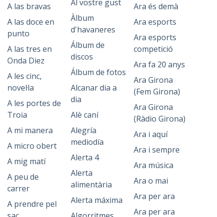
Al vostre gust
A las bravas
Ara és demà
Àlbum
A las doce en
Ara esports
d'havaneres
punto
Ara esports
Álbum de
A las tres en
competició
discos
Onda Diez
Ara fa 20 anys
Álbum de fotos
A les cinc,
Ara Girona
novel·la
Alcanar dia a
(Fem Girona)
dia
A les portes de
Ara Girona
Troia
Alè caní
(Ràdio Girona)
A mi manera
Alegría
Ara i aquí
mediodía
A micro obert
Ara i sempre
Alerta 4
A mig matí
Ara música
Alerta
A peu de
Ara o mai
alimentària
carrer
Ara per ara
Alerta máxima
A prendre pel
Ara per ara
sac
Algorritmes