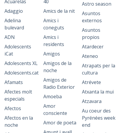
Acuarelas
40
Astro season
Adaggio
Amics de la nit
Asuntos
Adelina
Amics i
externos
bulevard
coneguts
Asuntos
ADN
Amics i
propios
residents
Adolescents
Atardecer
iCat
Amigos
Ateneo
Adolescents XL
Amigos de la
Atrapats per la
noche
Adolescents.cat
cultura
Amigos de
Afamats
Atrévete
Radio Exterior
Afectes molt
Atxanta la mui
Amoeba
especials
Atzavara
Amor
Afectos
Au coeur des
consciente
Afectos en la
Pyrénées week
Amor de poeta
noche
end
Amunt i avall