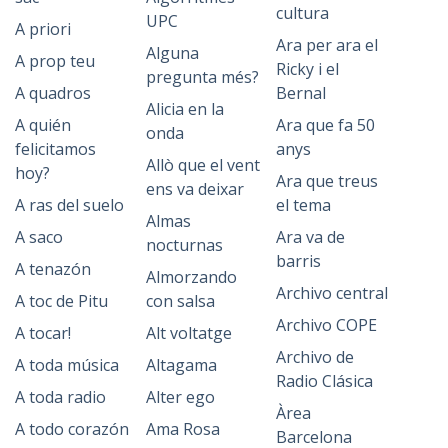
cultura
UPC
A priori
Ara per ara el
Alguna
A prop teu
Ricky i el
pregunta més?
A quadros
Bernal
Alicia en la
A quién
Ara que fa 50
onda
felicitamos
anys
Allò que el vent
hoy?
Ara que treus
ens va deixar
A ras del suelo
el tema
Almas
A saco
Ara va de
nocturnas
barris
A tenazón
Almorzando
Archivo central
A toc de Pitu
con salsa
Archivo COPE
A tocar!
Alt voltatge
Archivo de
A toda música
Altagama
Radio Clásica
A toda radio
Alter ego
Àrea
A todo corazón
Ama Rosa
Barcelona