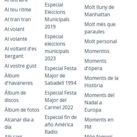
Especial
Molt lluny de
Al teu ritme
Eleccions
Manhattan
Al tran tran
Municipals
Molt més que
2019
Al volant
paraules
Especial
Al volante
Molt personal
eleccions
Al voltant d'es
municipals
Momentos
bergant
2023
Moments
Al vostre gust
Especial Festa
d'òpera
Àlbum
Major de
Moments de la
d'havaneres
Sabadell 1994
Història
Álbum de
Especial Festa
Moments del
discos
Major del
Nadal a
Carmel 2022
Álbum de fotos
Europa
Especial fin de
Alcanar dia a
Moments en
año América
dia
FM
Radio
Alè caní
Món femení