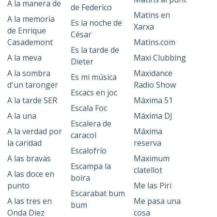
A la manera de
de Federico
Matins en
A la memoria
Es la noche de
Xarxa
de Enrique
César
Casademont
Matins.com
Es la tarde de
A la meva
Maxi Clubbing
Dieter
A la sombra
Maxidance
Es mi música
d'un taronger
Radio Show
Escacs en joc
A la tarde SER
Máxima 51
Escala Foc
A la una
Máxima DJ
Escalera de
A la verdad por
Máxima
caracol
la caridad
reserva
Escalofrío
A las bravas
Maximum
Escampa la
clatellot
A las doce en
boira
punto
Me las Piri
Escarabat bum
A las tres en
Me pasa una
bum
Onda Diez
cosa