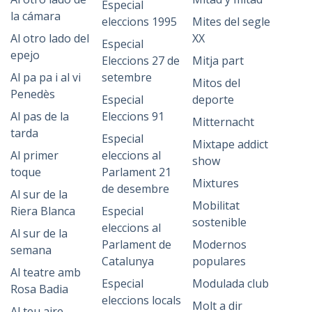
Especial
la cámara
eleccions 1995
Mites del segle
Al otro lado del
XX
Especial
epejo
Eleccions 27 de
Mitja part
Al pa pa i al vi
setembre
Mitos del
Penedès
Especial
deporte
Al pas de la
Eleccions 91
Mitternacht
tarda
Especial
Mixtape addict
Al primer
eleccions al
show
toque
Parlament 21
Mixtures
de desembre
Al sur de la
Mobilitat
Riera Blanca
Especial
sostenible
eleccions al
Al sur de la
Parlament de
Modernos
semana
Catalunya
populares
Al teatre amb
Especial
Modulada club
Rosa Badia
eleccions locals
Molt a dir
Al teu aire