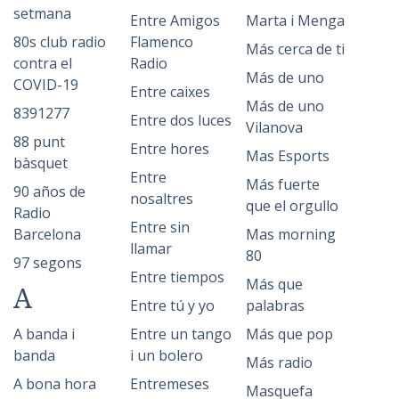
setmana
Entre Amigos
Marta i Menga
80s club radio
Flamenco
Más cerca de ti
contra el
Radio
Más de uno
COVID-19
Entre caixes
Más de uno
8391277
Entre dos luces
Vilanova
88 punt
Entre hores
Mas Esports
bàsquet
Entre
Más fuerte
90 años de
nosaltres
que el orgullo
Radio
Entre sin
Barcelona
Mas morning
llamar
80
97 segons
Entre tiempos
Más que
A
Entre tú y yo
palabras
A banda i
Entre un tango
Más que pop
banda
i un bolero
Más radio
A bona hora
Entremeses
Masquefa