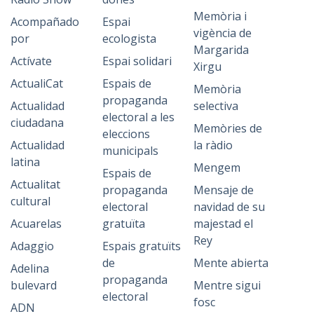
Memòria i
Acompañado
Espai
vigència de
por
ecologista
Margarida
Actívate
Espai solidari
Xirgu
ActualiCat
Espais de
Memòria
propaganda
Actualidad
selectiva
electoral a les
ciudadana
Memòries de
eleccions
Actualidad
la ràdio
municipals
latina
Mengem
Espais de
Actualitat
propaganda
Mensaje de
cultural
electoral
navidad de su
Acuarelas
gratuïta
majestad el
Rey
Adaggio
Espais gratuïts
de
Mente abierta
Adelina
propaganda
bulevard
Mentre sigui
electoral
fosc
ADN