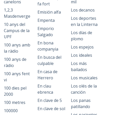
canelons
mil
fa fort
1,2,3
Los decanos
Emisión alfa
Masdenverge
Los deportes
Empenta
10 anys del
en la Linterna
Emporio
Campus de la
Los días de
Salgado
UPF
plomo
En bona
100 anys amb
Los espejos
companyia
la ràdio
Los ideales
En busca del
100 anys de
culpable
Los más
ràdio
bailados
En casa de
100 anys fent
Herrero
Los musicales
vi
En clau
Los olés de la
100 dies pel
ebrenca
canción
2000
En clave de 5
Los panas
100 metres
patillando
En clave de sol
100000
Los parientes