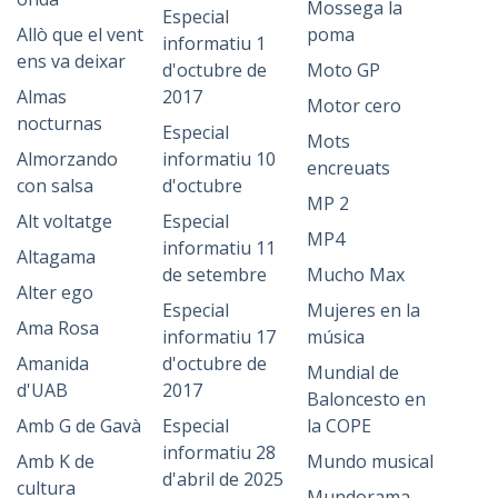
Mossega la
Especial
Allò que el vent
poma
informatiu 1
ens va deixar
d'octubre de
Moto GP
Almas
2017
Motor cero
nocturnas
Especial
Mots
Almorzando
informatiu 10
encreuats
con salsa
d'octubre
MP 2
Alt voltatge
Especial
MP4
informatiu 11
Altagama
de setembre
Mucho Max
Alter ego
Especial
Mujeres en la
Ama Rosa
informatiu 17
música
Amanida
d'octubre de
Mundial de
d'UAB
2017
Baloncesto en
Amb G de Gavà
Especial
la COPE
informatiu 28
Amb K de
Mundo musical
d'abril de 2025
cultura
Mundorama