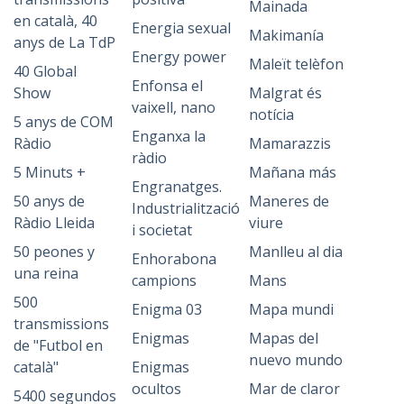
Mainada
en català, 40
Energia sexual
Makimanía
anys de La TdP
Energy power
Maleït telèfon
40 Global
Enfonsa el
Show
Malgrat és
vaixell, nano
notícia
5 anys de COM
Enganxa la
Ràdio
Mamarazzis
ràdio
5 Minuts +
Mañana más
Engranatges.
50 anys de
Maneres de
Industrialització
Ràdio Lleida
viure
i societat
50 peones y
Manlleu al dia
Enhorabona
una reina
campions
Mans
500
Enigma 03
Mapa mundi
transmissions
Enigmas
Mapas del
de "Futbol en
nuevo mundo
català"
Enigmas
ocultos
Mar de claror
5400 segundos