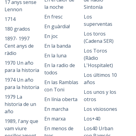
17 anys sense
la noche
Sintonía
Lennon
En fresc
Los
1714
superventas
En guàrdia!
180 grados
Los toros
En joc
1897- 1997
(Cadena SER)
Cent anys de
En la banda
Los Toros
ràdio
En la luna
(Ràdio
1970 Un año
En la radio de
L'Hospitalet)
para la historia
todos
Los últimos 10
1974 Un año
En las Ramblas
años
para la historia
con Toni
Los unos y los
1979 La
En línia oberta
otros
historia de un
En marcha
Los visiosones
año
En marxa
Los+40
1989, l'any que
vam viure
En menos de
Los40 Urban
perillosament
tres
con Ramsés