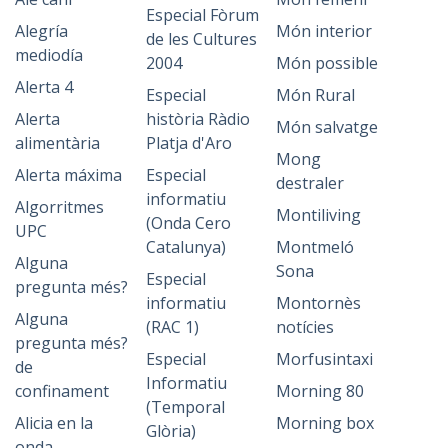
Especial Fòrum
Alegría
Món interior
de les Cultures
mediodía
2004
Món possible
Alerta 4
Especial
Món Rural
Alerta
història Ràdio
Món salvatge
alimentària
Platja d'Aro
Mong
Alerta máxima
Especial
destraler
informatiu
Algorritmes
Montiliving
(Onda Cero
UPC
Catalunya)
Montmeló
Alguna
Sona
Especial
pregunta més?
informatiu
Montornès
Alguna
(RAC 1)
notícies
pregunta més?
Especial
Morfusintaxi
de
Informatiu
confinament
Morning 80
(Temporal
Alicia en la
Morning box
Glòria)
onda