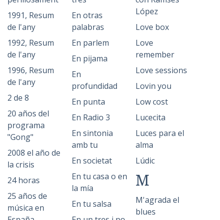
López
1991, Resum
En otras
de l'any
palabras
Love box
1992, Resum
En parlem
Love
de l'any
remember
En pijama
1996, Resum
Love sessions
En
de l'any
profundidad
Lovin you
2 de 8
En punta
Low cost
20 años del
En Radio 3
Lucecita
programa
En sintonia
Luces para el
"Gong"
amb tu
alma
2008 el año de
En societat
Lúdic
la crisis
M
En tu casa o en
24 horas
la mía
25 años de
M'agrada el
En tu salsa
música en
blues
España
En un tres i no