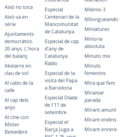
Això no toca
Especial
Milenio 3
Això va en
Centenari de la
Milongueando
sèrie
Mancomunitat
Miniatures
de Catalunya
Ajuntaments
Minoria
democràtics.
Especial de cap
absoluta
20 anys. L'hora
d'any de
del balanç
Catalunya
Minuto mix
Ràdio
Akelarre en
Minuts
clau de sol
Especial de la
femenins
visita del Papa
Al cabo de la
Mira que fem
a Barcelona
calle
Miramar
Especial Diada
Al cap dels
parada
de l'11 de
anys
Mirant amunt
setembre
Al cine con
Mirant endins
Especial el
Míster
Barça Juga a
Mirant enrere
Belvedere
RAC 1 25 anys