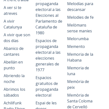
propaganda
Melodías para
A ver si te
electoral a las
descansar
atreves
Elecciones al
Melodies de fe
A vivir
Parlamento de
Melòmans
Catalunya
Cataluña de
sense manies
1980
A vivir que son
Melorumba
dos días
Espacios de
propaganda
Memento
Abanico de
electoral a las
cantares
Memoria de la
elecciones
Habana
Abellán en
generales de
punto
Memoria de
1977
luna
Abriendo la
Espacios
noche
Memòria de
gratuitos de
peix
Abrimos los
propaganda
sábados
electoral
Memòria de
Santa Coloma
Achilifunk
Espai de les
de Cervelló
Radio Show
dones