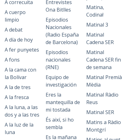
A correcuita
Entrevistes
Matina,
Ona Bitlles
A cuerpo
Codina!
limpio
Episodios
Matinal 3
Nacionales
A debat
(Radio España
Matinal
A día de hoy
de Barcelona)
Cadena SER
A fer punyetes
Episodios
Matinal
A fons
nacionales
Cadena SER fin
(RNE)
de semana
A la cama con
la Bolívar
Equipo de
Matinal Premià
investigación
Mèdia
A la de tres
Eres la
Matinal Ràdio
A la fresca
mantequilla de
Reus
A la luna, a las
mi tostada
Matinal SER
dos y a las tres
És així, si ho
Matins a Ràdio
A la luz de la
sembla
Montgrí
luna
Es la mañana
Matins al punt