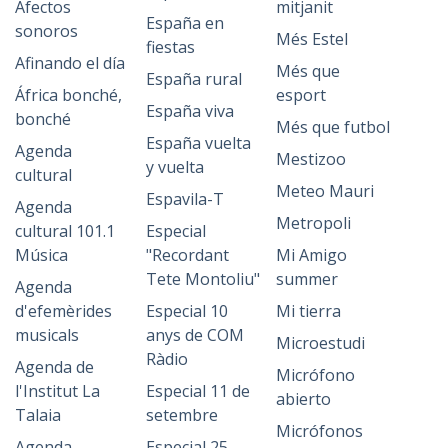
Afectos
mitjanit
España en
sonoros
Més Estel
fiestas
Afinando el día
Més que
España rural
África bonché,
esport
España viva
bonché
Més que futbol
España vuelta
Agenda
Mestizoo
y vuelta
cultural
Meteo Mauri
Espavila-T
Agenda
Metropoli
cultural 101.1
Especial
Música
"Recordant
Mi Amigo
Tete Montoliu"
summer
Agenda
d'efemèrides
Especial 10
Mi tierra
musicals
anys de COM
Microestudi
Ràdio
Agenda de
Micrófono
l'Institut La
Especial 11 de
abierto
Talaia
setembre
Micrófonos
Agenda
Especial 25