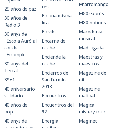
M'arremango
res
25 años de paz
M80 exprés
En una misma
30 años de
lira
M80 notícies
Radio 3
En vilo
Macedonia
30 anys de
musical
l'Escola Auró al
Encarna de
cor de
noche
Madrugada
l'Eixample
Enciende la
Maestras y
30 anys del
noche
maestros
Terrat
Encierros de
Magazine de
39+1
San Fermín
nit
2013
40 aniversario
Magazine
solidario
Encuentros
matinal
40 años de
Encuentros del
Magical
pop
92
mistery tour
40 anys de
Energia
Maginet
transmissions
positiva