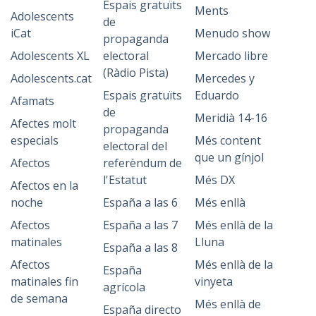
Espais gratuïts
Ments
Adolescents
de
iCat
Menudo show
propaganda
Adolescents XL
electoral
Mercado libre
(Ràdio Pista)
Adolescents.cat
Mercedes y
Espais gratuïts
Eduardo
Afamats
de
Meridià 14-16
Afectes molt
propaganda
especials
Més content
electoral del
que un gínjol
Afectos
referèndum de
l'Estatut
Més DX
Afectos en la
noche
España a las 6
Més enllà
Afectos
España a las 7
Més enllà de la
matinales
Lluna
España a las 8
Afectos
Més enllà de la
España
matinales fin
vinyeta
agrícola
de semana
Més enllà de
España directo