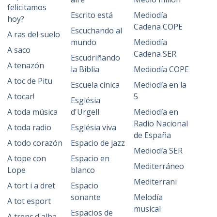
felicitamos
Escrito está
Mediodía
hoy?
Cadena COPE
Escuchando al
A ras del suelo
mundo
Mediodía
A saco
Cadena SER
Escudriñando
A tenazón
la Biblia
Mediodía COPE
A toc de Pitu
Escuela cínica
Mediodía en la
A tocar!
5
Església
A toda música
d'Urgell
Mediodía en
Radio Nacional
A toda radio
Església viva
de España
A todo corazón
Espacio de jazz
Mediodía SER
A tope con
Espacio en
Mediterráneo
Lope
blanco
Mediterrani
A tort i a dret
Espacio
sonante
Melodía
A tot esport
musical
Espacios de
A trenc d'alba