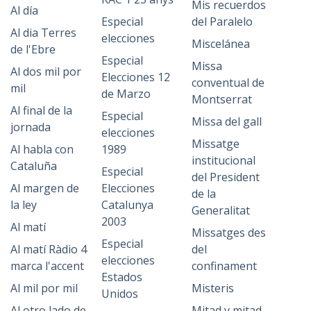
Mis recuerdos
Al día
Especial
del Paralelo
Al dia Terres
elecciones
Miscelánea
de l'Ebre
Especial
Missa
Al dos mil por
Elecciones 12
conventual de
mil
de Marzo
Montserrat
Al final de la
Especial
Missa del gall
jornada
elecciones
Missatge
Al habla con
1989
institucional
Cataluña
Especial
del President
Al margen de
Elecciones
de la
la ley
Catalunya
Generalitat
2003
Al matí
Missatges des
Especial
Al matí Ràdio 4
del
elecciones
marca l'accent
confinament
Estados
Al mil por mil
Misteris
Unidos
Al otro lado de
Mitad y mitad