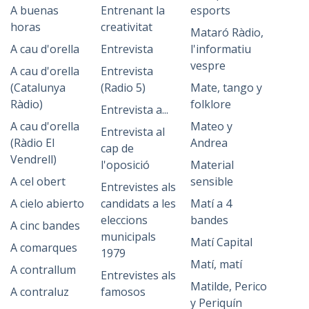
A buenas
Entrenant la
esports
horas
creativitat
Mataró Ràdio,
A cau d'orella
Entrevista
l'informatiu
vespre
A cau d'orella
Entrevista
(Catalunya
(Radio 5)
Mate, tango y
Ràdio)
folklore
Entrevista a...
A cau d'orella
Mateo y
Entrevista al
(Ràdio El
Andrea
cap de
Vendrell)
l'oposició
Material
A cel obert
sensible
Entrevistes als
A cielo abierto
candidats a les
Matí a 4
eleccions
bandes
A cinc bandes
municipals
Matí Capital
A comarques
1979
Matí, matí
A contrallum
Entrevistes als
Matilde, Perico
A contraluz
famosos
y Periquín