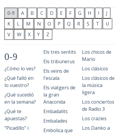
0-9
A
B
C
D
E
F
G
H
I
J
K
L
M
N
O
P
Q
R
S
T
U
V
W
X
Y
Z
Els tres sentits
Los chicos de
0-9
Mario
Els tribunerus
¿Cómo lo ves?
Los clásicos
Els veïns de
¿Qué falló en
l'escala
Los clásicos de
lo vuestro?
la música
Els viatgers de
ligera
¿Qué sucedió
la gran
en la semana?
Anaconda
Los conciertos
de Radio 3
¿Qué te
Embadalits
apuestas?
Los crazies
Embalades
"Picadillo" i
Los Danko a
Embolica que