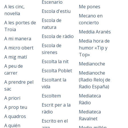
Escenario
A les cinc,
Me pones
Escola d'estiu
novel·la
Mecano en
Escola de
A les portes de
concierto
natura
Troia
Meddia Aranés
Escola de ràdio
A mi manera
Media hora de
Escola de
A micro obert
humor «Tip y
sirenes
Top»
A mig matí
Escolta la nit
Medianoche
A peu de
Escolta Poblet
carrer
Medianoche
Escoltant la
(Radio Reloj de
A prendre pel
vida
Radio España)
sac
Escoltem
Mediateca
A priori
Ràdio
Escrit per a la
A prop teu
ràdio
Mediateca
A quadros
Ravalnet
Escrito en el
A quién
aire
Medio millón