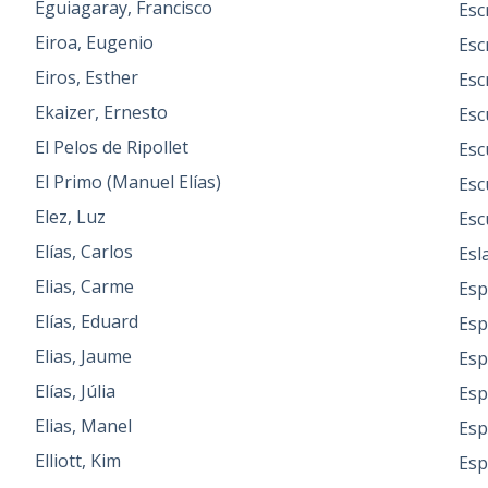
Eguiagaray, Francisco
Esc
Eiroa, Eugenio
Esc
Eiros, Esther
Esc
Ekaizer, Ernesto
Esc
El Pelos de Ripollet
Esc
El Primo (Manuel Elías)
Esc
Elez, Luz
Esc
Elías, Carlos
Esl
Elias, Carme
Esp
Elías, Eduard
Esp
Elias, Jaume
Esp
Elías, Júlia
Esp
Elias, Manel
Esp
Elliott, Kim
Esp