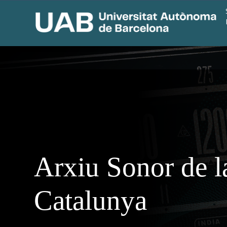
Arxiu Sonor de l
Catalunya