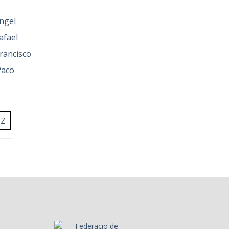
ngel
afael
rancisco
Paco
Z