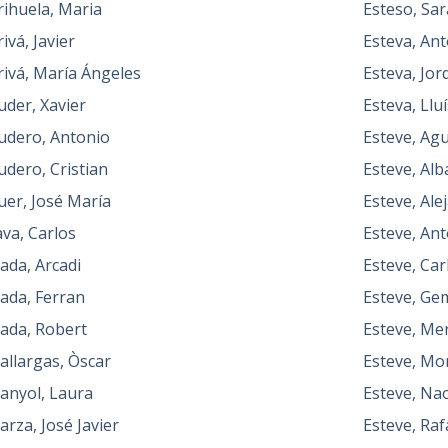
rihuela, Maria
Esteso, Sar
rivá, Javier
Esteva, An
rivá, María Ángeles
Esteva, Jord
uder, Xavier
Esteva, Lluí
udero, Antonio
Esteve, Agu
udero, Cristian
Esteve, Alb
uer, José María
Esteve, Ale
ava, Carlos
Esteve, Ant
ada, Arcadi
Esteve, Car
ada, Ferran
Esteve, G
ada, Robert
Esteve, Mer
allargas, Òscar
Esteve, Mo
anyol, Laura
Esteve, Na
arza, José Javier
Esteve, Raf