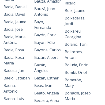
Bauza, Amador
Ricard
Badia, Daniel
Bauzá, Juan
Boix, Jaume
Badia, David
Antonio
Boixaderas,
Badia, Jaume
Bayo,
Jordi
Fernando
Badia, José
Boixareu,
Bayón, Enric
Badia, Maria
Georgina
Antònia
Bayón, Félix
Bolaño, Toni
Badia, Rosa
Bayona, Carlos
Bolinches,
Badia, Rosa
Bazán, Albert
Antoni
Maria
Bazán,
Boluda, Enric
Badosa, Jan
Ángeles
Bombí, Oriol
Baelo, Esteban
Bazán, Esther
Bometón,
Baena,
Beas, Iván
Mary
Antonio
Beato, Ángela
Bonachí, Josep
Baena, Luis
Maria
Becerra, Anna