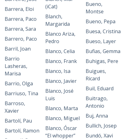
Bueno,
(iCat)
Barrera, Eloi
Montse
Blanch,
Barrera, Paco
Bueno, Pepa
Margarida
Barrera, Sara
Buesa, Cristina
Blanco Ariza,
Barrero, Paco
Pedro
Bueso, Layer
Barril, Joan
Blanco, Celia
Bufias, Gemma
Barrio
Blanco, Frank
Buhigas, Pere
Lasheras,
Blanco, Isa
Buigues,
Marisa
Ricard
Blanco, Javier
Barrio, Olga
Buil, Eduard
Blanco, José
Barriuso, Tina
Luis
Buitrago,
Barroso,
Antonio
Blanco, Marta
Xavier
Buj, Anna
Blanco, Miguel
Bartolí, Pau
Bullich, Josep
Blanco, Óscar
Bartolí, Ramon
“El whopper”
Bundó, Xavi