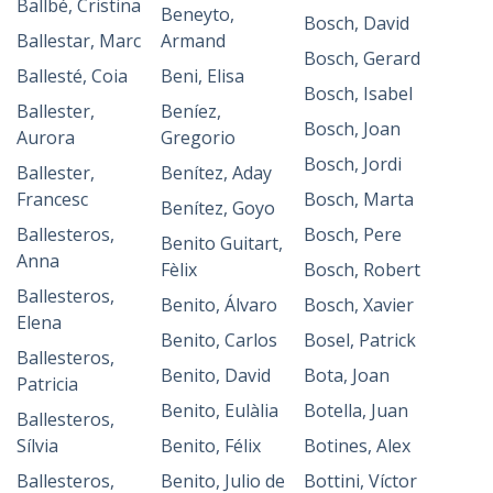
Ballbé, Cristina
Beneyto,
Bosch, David
Ballestar, Marc
Armand
Bosch, Gerard
Ballesté, Coia
Beni, Elisa
Bosch, Isabel
Ballester,
Beníez,
Bosch, Joan
Aurora
Gregorio
Bosch, Jordi
Ballester,
Benítez, Aday
Francesc
Bosch, Marta
Benítez, Goyo
Ballesteros,
Bosch, Pere
Benito Guitart,
Anna
Fèlix
Bosch, Robert
Ballesteros,
Benito, Álvaro
Bosch, Xavier
Elena
Benito, Carlos
Bosel, Patrick
Ballesteros,
Benito, David
Bota, Joan
Patricia
Benito, Eulàlia
Botella, Juan
Ballesteros,
Sílvia
Benito, Félix
Botines, Alex
Ballesteros,
Benito, Julio de
Bottini, Víctor