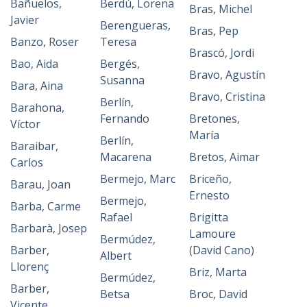
Bañuelos,
Berdú, Lorena
Bras, Michel
Javier
Berengueras,
Bras, Pep
Banzo, Roser
Teresa
Brascó, Jordi
Bao, Aida
Bergés,
Bravo, Agustín
Susanna
Bara, Aina
Bravo, Cristina
Berlín,
Barahona,
Fernando
Bretones,
Víctor
María
Berlín,
Baraibar,
Macarena
Bretos, Aimar
Carlos
Bermejo, Marc
Briceño,
Barau, Joan
Ernesto
Bermejo,
Barba, Carme
Rafael
Brigitta
Barbarà, Josep
Lamoure
Bermúdez,
Barber,
(David Cano)
Albert
Llorenç
Briz, Marta
Bermúdez,
Barber,
Betsa
Broc, David
Vicente