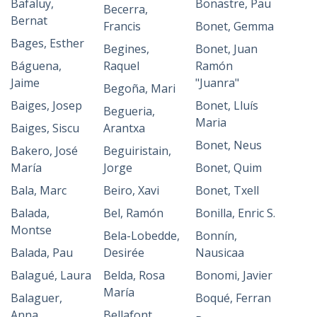
Bafaluy,
Bonastre, Pau
Becerra,
Bernat
Francis
Bonet, Gemma
Bages, Esther
Begines,
Bonet, Juan
Báguena,
Raquel
Ramón
Jaime
"Juanra"
Begoña, Mari
Baiges, Josep
Bonet, Lluís
Begueria,
Maria
Baiges, Siscu
Arantxa
Bonet, Neus
Bakero, José
Beguiristain,
María
Jorge
Bonet, Quim
Bala, Marc
Beiro, Xavi
Bonet, Txell
Balada,
Bel, Ramón
Bonilla, Enric S.
Montse
Bela-Lobedde,
Bonnín,
Balada, Pau
Desirée
Nausicaa
Balagué, Laura
Belda, Rosa
Bonomi, Javier
María
Balaguer,
Boqué, Ferran
Anna
Bellafont,