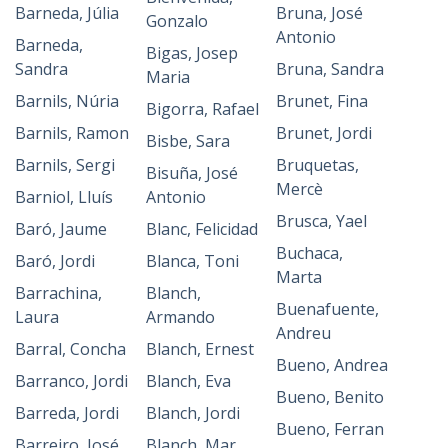
Barneda, Júlia
Bruna, José
Gonzalo
Antonio
Barneda,
Bigas, Josep
Sandra
Bruna, Sandra
Maria
Barnils, Núria
Brunet, Fina
Bigorra, Rafael
Barnils, Ramon
Brunet, Jordi
Bisbe, Sara
Barnils, Sergi
Bruquetas,
Bisuña, José
Mercè
Barniol, Lluís
Antonio
Brusca, Yael
Baró, Jaume
Blanc, Felicidad
Buchaca,
Baró, Jordi
Blanca, Toni
Marta
Barrachina,
Blanch,
Buenafuente,
Laura
Armando
Andreu
Barral, Concha
Blanch, Ernest
Bueno, Andrea
Barranco, Jordi
Blanch, Eva
Bueno, Benito
Barreda, Jordi
Blanch, Jordi
Bueno, Ferran
Barreiro, José
Blanch, Mar