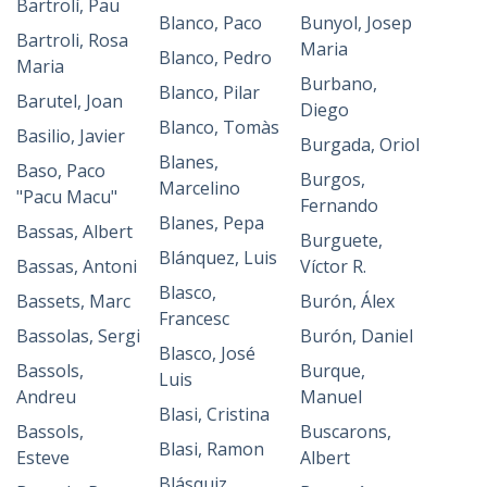
Bartrolí, Pau
Blanco, Paco
Bunyol, Josep
Bartroli, Rosa
Maria
Blanco, Pedro
Maria
Burbano,
Blanco, Pilar
Barutel, Joan
Diego
Blanco, Tomàs
Basilio, Javier
Burgada, Oriol
Blanes,
Baso, Paco
Burgos,
Marcelino
"Pacu Macu"
Fernando
Blanes, Pepa
Bassas, Albert
Burguete,
Blánquez, Luis
Bassas, Antoni
Víctor R.
Blasco,
Bassets, Marc
Burón, Álex
Francesc
Bassolas, Sergi
Burón, Daniel
Blasco, José
Bassols,
Burque,
Luis
Andreu
Manuel
Blasi, Cristina
Bassols,
Buscarons,
Blasi, Ramon
Esteve
Albert
Blásquiz,