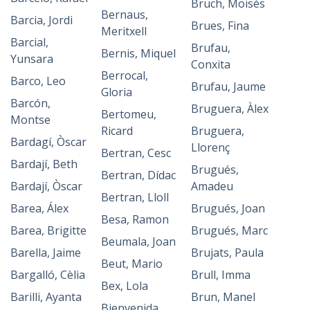
Bruch, Moisès
Bernaus,
Barcia, Jordi
Brues, Fina
Meritxell
Barcial,
Brufau,
Bernis, Miquel
Yunsara
Conxita
Berrocal,
Barco, Leo
Brufau, Jaume
Gloria
Barcón,
Bruguera, Àlex
Bertomeu,
Montse
Ricard
Bruguera,
Bardagí, Òscar
Llorenç
Bertran, Cesc
Bardají, Beth
Brugués,
Bertran, Dídac
Bardají, Òscar
Amadeu
Bertran, Lloll
Barea, Álex
Brugués, Joan
Besa, Ramon
Barea, Brigitte
Brugués, Marc
Beumala, Joan
Barella, Jaime
Brujats, Paula
Beut, Mario
Bargalló, Cèlia
Brull, Imma
Bex, Lola
Barilli, Ayanta
Brun, Manel
Bienvenida,