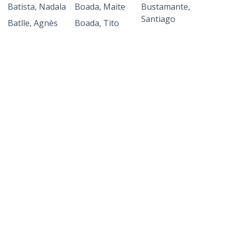
Batista, Nadala
Boada, Maite
Bustamante,
Santiago
Batlle, Agnès
Boada, Tito
Bustillo, Carlos
Batlle, Eduard
Boadas, Ana
de
Bustos, Jorge
Bocos, Fermín
Batlle, Laia
Bustos, Marta
Bodega,
Batlle, Miquel
Ángela
Buzzi, Susan
0-9
A
B
C
D
E
F
G
H
I
J
K
L
M
N
O
P
Q
R
S
T
U
V
W
X
Y
Z