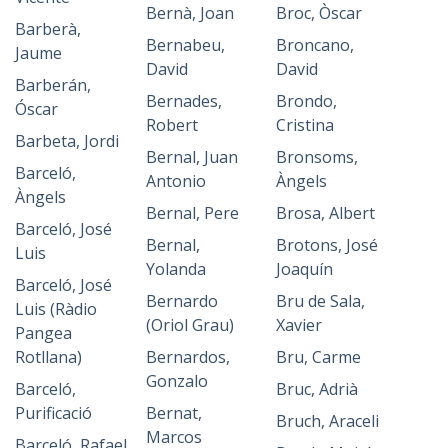
Bernà, Joan
Broc, Òscar
Barberà,
Bernabeu,
Broncano,
Jaume
David
David
Barberán,
Bernades,
Brondo,
Óscar
Robert
Cristina
Barbeta, Jordi
Bernal, Juan
Bronsoms,
Barceló,
Antonio
Àngels
Àngels
Bernal, Pere
Brosa, Albert
Barceló, José
Bernal,
Brotons, José
Luis
Yolanda
Joaquín
Barceló, José
Bernardo
Bru de Sala,
Luis (Ràdio
(Oriol Grau)
Xavier
Pangea
Rotllana)
Bernardos,
Bru, Carme
Gonzalo
Barceló,
Bruc, Adrià
Purificació
Bernat,
Bruch, Araceli
Marcos
Barceló, Rafael