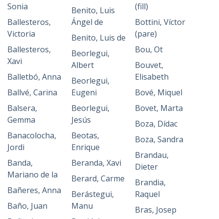
Sonia
(fill)
Benito, Luis
Ballesteros,
Ángel de
Bottini, Víctor
Victoria
(pare)
Benito, Luis de
Ballesteros,
Bou, Ot
Beorlegui,
Xavi
Albert
Bouvet,
Balletbó, Anna
Elisabeth
Beorlegui,
Ballvé, Carina
Eugeni
Bové, Miquel
Balsera,
Beorlegui,
Bovet, Marta
Gemma
Jesús
Boza, Dídac
Banacolocha,
Beotas,
Boza, Sandra
Jordi
Enrique
Brandau,
Banda,
Beranda, Xavi
Dieter
Mariano de la
Berard, Carme
Brandia,
Bañeres, Anna
Berástegui,
Raquel
Baño, Juan
Manu
Bras, Josep