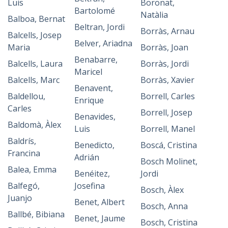
Luis
Boronat,
Bartolomé
Natàlia
Balboa, Bernat
Beltran, Jordi
Borràs, Arnau
Balcells, Josep
Belver, Ariadna
Maria
Borràs, Joan
Benabarre,
Balcells, Laura
Borràs, Jordi
Maricel
Balcells, Marc
Borràs, Xavier
Benavent,
Baldellou,
Borrell, Carles
Enrique
Carles
Borrell, Josep
Benavides,
Baldomà, Àlex
Luis
Borrell, Manel
Baldrís,
Benedicto,
Boscá, Cristina
Francina
Adrián
Bosch Molinet,
Balea, Emma
Benéitez,
Jordi
Balfegó,
Josefina
Bosch, Àlex
Juanjo
Benet, Albert
Bosch, Anna
Ballbé, Bibiana
Benet, Jaume
Bosch, Cristina