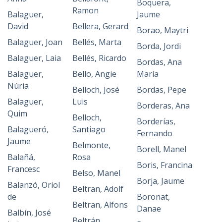
Boquera,
Ramon
Balaguer,
Jaume
David
Bellera, Gerard
Borao, Maytri
Balaguer, Joan
Bellés, Marta
Borda, Jordi
Balaguer, Laia
Bellés, Ricardo
Bordas, Ana
Balaguer,
Bello, Angie
María
Núria
Belloch, José
Bordas, Pepe
Balaguer,
Luis
Borderas, Ana
Quim
Belloch,
Borderías,
Balagueró,
Santiago
Fernando
Jaume
Belmonte,
Borell, Manel
Balañá,
Rosa
Boris, Francina
Francesc
Belso, Manel
Borja, Jaume
Balanzó, Oriol
Beltran, Adolf
de
Boronat,
Beltran, Alfons
Danae
Balbín, José
Beltrán,