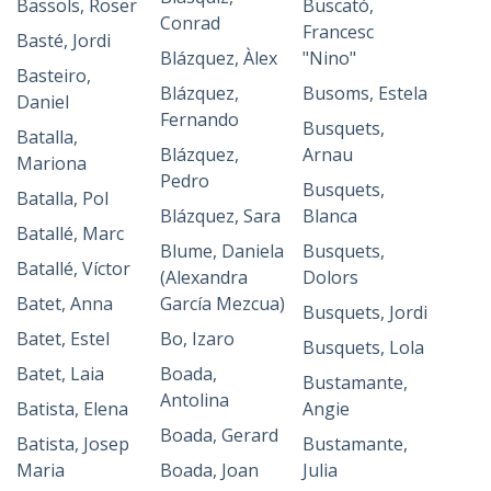
Bassols, Roser
Buscató,
Conrad
Francesc
Basté, Jordi
Blázquez, Àlex
"Nino"
Basteiro,
Blázquez,
Busoms, Estela
Daniel
Fernando
Busquets,
Batalla,
Blázquez,
Arnau
Mariona
Pedro
Busquets,
Batalla, Pol
Blázquez, Sara
Blanca
Batallé, Marc
Blume, Daniela
Busquets,
Batallé, Víctor
(Alexandra
Dolors
Batet, Anna
García Mezcua)
Busquets, Jordi
Batet, Estel
Bo, Izaro
Busquets, Lola
Batet, Laia
Boada,
Bustamante,
Antolina
Batista, Elena
Angie
Boada, Gerard
Batista, Josep
Bustamante,
Maria
Boada, Joan
Julia