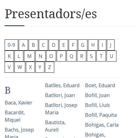
Presentadors/es
0-9
A
B
C
D
E
F
G
H
I
J
K
L
M
N
O
P
Q
R
S
T
U
V
W
X
Y
Z
Batlles, Eduard
Boet, Eduard
B
Batllori, Joan
Bofill, Joan
Baca, Xavier
Batllori, Josep
Bofill, Lluís
Bacardit,
Maria
Bofill, Paquita
Miquel
Bautista,
Bohigas, Carla
Bachs, Josep
Aureli
Bohigas,
Maria