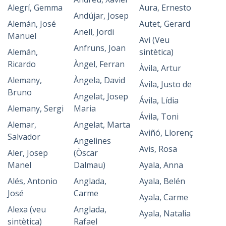
Alegrí, Gemma
Aura, Ernesto
Andújar, Josep
Alemán, José
Autet, Gerard
Anell, Jordi
Manuel
Avi (Veu
Anfruns, Joan
Alemán,
sintètica)
Ricardo
Àngel, Ferran
Àvila, Artur
Alemany,
Àngela, David
Ávila, Justo de
Bruno
Angelat, Josep
Ávila, Lídia
Alemany, Sergi
Maria
Ávila, Toni
Alemar,
Angelat, Marta
Aviñó, Llorenç
Salvador
Angelines
Avis, Rosa
Aler, Josep
(Òscar
Manel
Dalmau)
Ayala, Anna
Alés, Antonio
Anglada,
Ayala, Belén
José
Carme
Ayala, Carme
Alexa (veu
Anglada,
Ayala, Natalia
sintètica)
Rafael