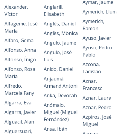
Aymar, Jaume
Alexander,
Anglarill,
Aymerich, Llum
Víctor
Elisabeth
Aymerich,
Alfageme, José
Anglès, Daniel
Ramon
María
Anglès, Mònica
Ayuso, Javier
Alfaro, Gema
Angulo, Jaume
Ayuso, Pedro
Alfonso, Anna
Angulo, José
Pablo
Alfonso, Íñigo
Luis
Azcona,
Alfonso, Rosa
Anido, Daniel
Ladislao
María
Anjaumà,
Aznar,
Alfredo,
Armand Antoni
Francesc
Marcela Fany
Anka, Devorah
Aznar, Laura
Algarra, Eva
Anómalo,
Aznar, Pedro
Algarra, Javier
Miguel (Miguel
Azpiroz, José
Fernández)
Alguacil, Alan
Miguel
Ansa, Ibán
Alguersuari,
Azuara,