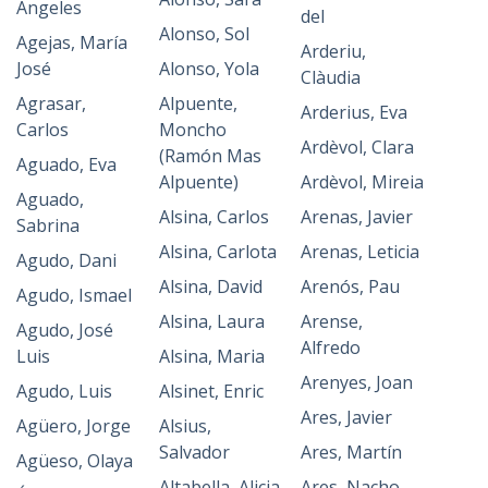
Ángeles
del
Alonso, Sol
Agejas, María
Arderiu,
José
Alonso, Yola
Clàudia
Agrasar,
Alpuente,
Arderius, Eva
Carlos
Moncho
Ardèvol, Clara
(Ramón Mas
Aguado, Eva
Alpuente)
Ardèvol, Mireia
Aguado,
Alsina, Carlos
Arenas, Javier
Sabrina
Alsina, Carlota
Arenas, Leticia
Agudo, Dani
Alsina, David
Arenós, Pau
Agudo, Ismael
Alsina, Laura
Arense,
Agudo, José
Alfredo
Luis
Alsina, Maria
Arenyes, Joan
Agudo, Luis
Alsinet, Enric
Ares, Javier
Agüero, Jorge
Alsius,
Salvador
Ares, Martín
Agüeso, Olaya
Altabella, Alicia
Ares, Nacho