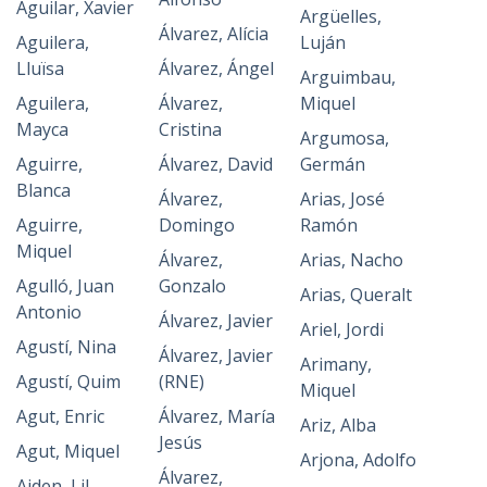
Aguilar, Xavier
Argüelles,
Álvarez, Alícia
Aguilera,
Luján
Lluïsa
Álvarez, Ángel
Arguimbau,
Aguilera,
Álvarez,
Miquel
Mayca
Cristina
Argumosa,
Aguirre,
Álvarez, David
Germán
Blanca
Álvarez,
Arias, José
Aguirre,
Domingo
Ramón
Miquel
Álvarez,
Arias, Nacho
Agulló, Juan
Gonzalo
Arias, Queralt
Antonio
Álvarez, Javier
Ariel, Jordi
Agustí, Nina
Álvarez, Javier
Arimany,
Agustí, Quim
(RNE)
Miquel
Agut, Enric
Álvarez, María
Ariz, Alba
Jesús
Agut, Miquel
Arjona, Adolfo
Álvarez,
Aiden, Lil