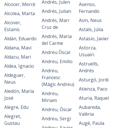
Andrés, Julen
Alcocer, Mercè
Asenso,
Andrés, Julian
Fernando
Alcolea, Marta
Andrés, Mari
Asín, Neus
Alcover,
Cruz de
Estanis
Astals, Júlia
Andrés, Maria
Aldán, Eduardo
Astasio, Javier
del Carme
Aldana, Mavi
Astorza,
Andreu Òscar
Usuairi
Aldazu, Mari
Andreu, Emilio
Astruells,
Aldea, Ignacio
Andreu,
Andrés
Aldeguer,
Francesc
Asturgó, Jordi
Neus
(Màgic Andreu)
Atienza, Paco
Aledón, María
Andreu,
José
Aturia, Raquel
Miriam
Alegre, Edu
Aubareda,
Andreu, Òscar
Valèria
Alegret,
Andreu, Sergi
Gustau
Augé, Paula
Andreu, Xavier