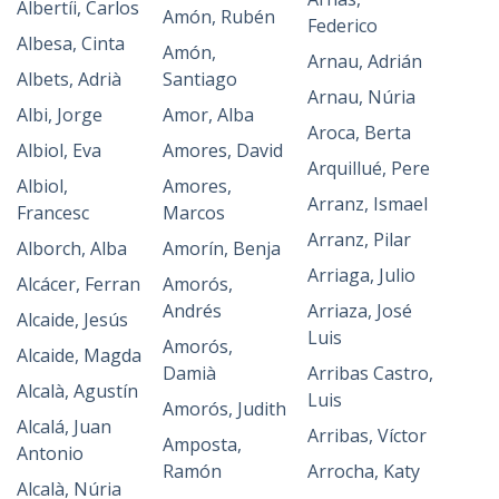
Albertíi, Carlos
Amón, Rubén
Federico
Albesa, Cinta
Amón,
Arnau, Adrián
Albets, Adrià
Santiago
Arnau, Núria
Albi, Jorge
Amor, Alba
Aroca, Berta
Albiol, Eva
Amores, David
Arquillué, Pere
Albiol,
Amores,
Arranz, Ismael
Francesc
Marcos
Arranz, Pilar
Alborch, Alba
Amorín, Benja
Arriaga, Julio
Alcácer, Ferran
Amorós,
Andrés
Arriaza, José
Alcaide, Jesús
Luis
Amorós,
Alcaide, Magda
Damià
Arribas Castro,
Alcalà, Agustín
Luis
Amorós, Judith
Alcalá, Juan
Arribas, Víctor
Amposta,
Antonio
Ramón
Arrocha, Katy
Alcalà, Núria