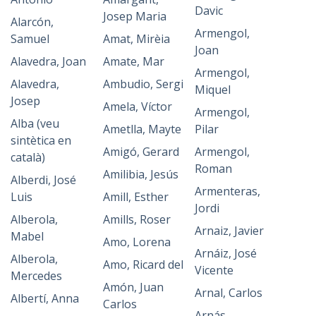
Davic
Josep Maria
Alarcón,
Armengol,
Samuel
Amat, Mirèia
Joan
Alavedra, Joan
Amate, Mar
Armengol,
Alavedra,
Ambudio, Sergi
Miquel
Josep
Amela, Víctor
Armengol,
Alba (veu
Ametlla, Mayte
Pilar
sintètica en
Amigó, Gerard
Armengol,
català)
Roman
Amilibia, Jesús
Alberdi, José
Armenteras,
Luis
Amill, Esther
Jordi
Alberola,
Amills, Roser
Arnaiz, Javier
Mabel
Amo, Lorena
Arnáiz, José
Alberola,
Amo, Ricard del
Vicente
Mercedes
Amón, Juan
Arnal, Carlos
Albertí, Anna
Carlos
Arnás,