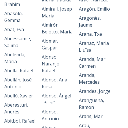
Brahim
Almirall, Josep
Aragón, Emilio
Abasolo,
Maria
Aragonès,
Gemma
Almirón
Jaume
Abat, Eva
Belotto, María
Arana, Txe
Abdessamie,
Alomar,
Aranaz, Maria
Salima
Gaspar
Lluïsa
Abelenda,
Alonso
Aranda, Mari
María
Naranjo,
Carmen
Abella, Rafael
Rafael
Aranda,
Abellán, José
Alonso, Ana
Mercedes
Antonio
Rosa
Arandes, Jorge
Abelló, Xavier
Alonso, Àngel
Arangüena,
"Pichi"
Aberasturi,
Ramon
Andrés
Alonso,
Arans, Mar
Antonio
Abitbol, Rafael
Arau,
Alonso,