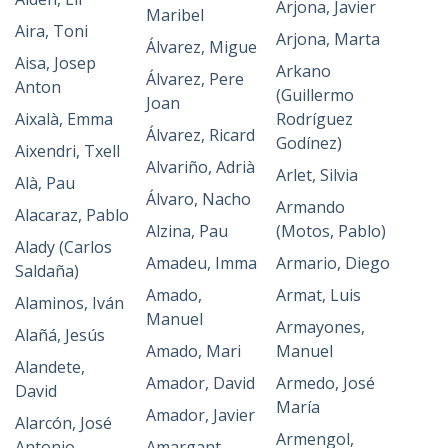
Arjona, Javier
Maribel
Aira, Toni
Arjona, Marta
Álvarez, Migue
Aisa, Josep
Arkano
Álvarez, Pere
Anton
(Guillermo
Joan
Aixalà, Emma
Rodríguez
Álvarez, Ricard
Godínez)
Aixendri, Txell
Alvariño, Adrià
Arlet, Silvia
Alà, Pau
Álvaro, Nacho
Armando
Alacaraz, Pablo
Alzina, Pau
(Motos, Pablo)
Alady (Carlos
Amadeu, Imma
Armario, Diego
Saldaña)
Amado,
Armat, Luis
Alaminos, Iván
Manuel
Armayones,
Alañá, Jesús
Amado, Mari
Manuel
Alandete,
Amador, David
Armedo, José
David
María
Amador, Javier
Alarcón, José
Armengol,
Antonio
Amargant,